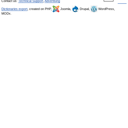
Contact us:
Technical Support
,
Advertising
Dictionaries export
, created on PHP,
Joomla,
Drupal,
WordPress,
MODx.