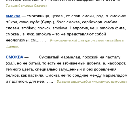
Толковый словарь Ожегова
смоква
— смоковница, цслав., ст. слав. смокы, род. п. смокъве
σῦκον, συκομορέα (Супр.), болг. смоква, сербохорв. смо̏ква,
словен. smọ̑kǝv, польск. smokwa. Напротив, чеш. smokva фига,
смоква , в. луж. smokwa – то же представляют собой
неологизмы; см.… …
Этимологический словарь русского языка Макса
Фасмера
СМОКВА
— Суховатый мармелад, похожий на пастилу
(см.), но не битый, то есть не взбиваемый добела, а, наоборот,
темного цвета, специально загущенный и без добавления
белков, как пастила. Смоква нечто среднее между мармеладом
и пастилой, для нее… …
Большая энциклопедия кулинарного искусства