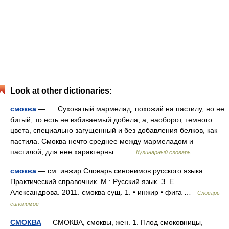
Look at other dictionaries:
смоква
— Суховатый мармелад, похожий на пастилу, но не
битый, то есть не взбиваемый добела, а, наоборот, темного
цвета, специально загущенный и без добавления белков, как
пастила. Смоква нечто среднее между мармеладом и
пастилой, для нее характерны… …
Кулинарный словарь
смоква
— см. инжир Словарь синонимов русского языка.
Практический справочник. М.: Русский язык. З. Е.
Александрова. 2011. смоква сущ. 1. • инжир • фига …
Словарь
синонимов
СМОКВА
— СМОКВА, смоквы, жен. 1. Плод смоковницы,