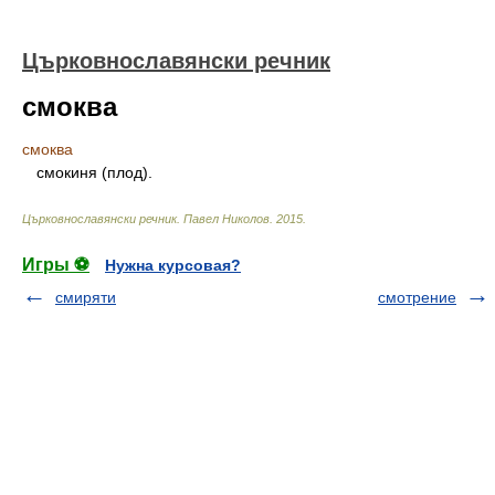
Църковнославянски речник
смоква
смоква
смокиня (плод).
Църковнославянски речник
.
Павел Николов
.
2015
.
Игры ⚽
Нужна курсовая?
смиряти
смотрение